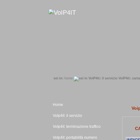
sei in:
home
VoIP4it: carta
Home
Voip
VoIp4it: il servizio
VoIp4it: terminazione traffico
CA
VoIp4it: portabilità numero