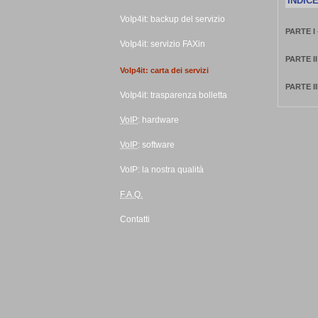
INDIC
VoIp4it:
backup
del servizio
PARTE I
VoIp4it: servizio FAXin
PARTE I
VoIp4it: carta dei servizi
PARTE I
VoIp4it: trasparenza bolletta
VoIP
:
hardware
VoIP
:
software
VoIP: la nostra qualità
F.A.Q.
Contatti