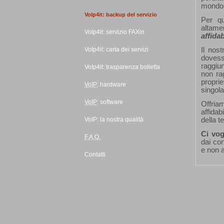
mondo 
VoIp4it:
backup
del servizio
Per qu
altame
VoIp4it: servizio FAXin
affidab
VoIp4it: carta dei servizi
Il nos
dovess
raggiu
VoIp4it: trasparenza bolletta
non ra
propri
VoIP
:
hardware
singol
VoIP
:
software
Offria
affidab
VoIP: la nostra qualità
della t
Ci vog
F.A.Q.
dai co
e non a
Contatti