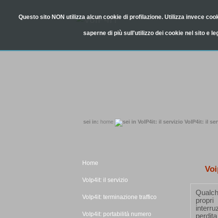
Questo sito NON utilizza alcun cookie di profilazione. Utilizza invece cooki
saperne di più sull'utilizzo dei cookie nel sito e l
sei in:
home
VoIP4it: il ser
Home
Voi
VoIp4it: il servizio
Qualch
VoIp4it: terminazione traffico
propr
interru
VoIp4it: portabilità numero
perdita