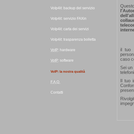
Quest
VoIp4it:
backup
del servizio
l'Auto
dell'a
VoIp4it: servizio FAXin
collau
teleco
VoIp4it: carta dei servizi
interne
VoIp4it: trasparenza bolletta
il tuo
VoIP
:
hardware
person
caso co
VoIP
:
software
Sei un 
VoIP: la nostra qualità
telefo
Il tuo 
F.A.Q.
Confor
present
Contatti
Rivolg
impegn