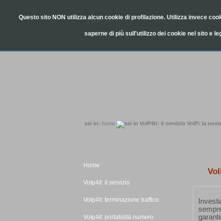
Questo sito NON utilizza alcun cookie di profilazione. Utilizza invece cooki
saperne di più sull'utilizzo dei cookie nel sito e l
sei in:
home
VoIP: la nostr
Home
VoI
VoIp4it: il servizio
VoIp4it: terminazione traffico
Invest
sempre
garanti
VoIp4it: portabilità numero