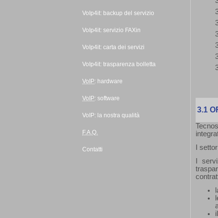
VoIp4it:
backup
del servizio
VoIp4it: servizio FAXin
VoIp4it: carta dei servizi
VoIp4it: trasparenza bolletta
VoIP
:
hardware
VoIP
:
software
3.1
O
VoIP: la nostra qualità
Tecnos
F.A.Q.
integra
I setto
Contatti
I serv
traspa
contrat
l