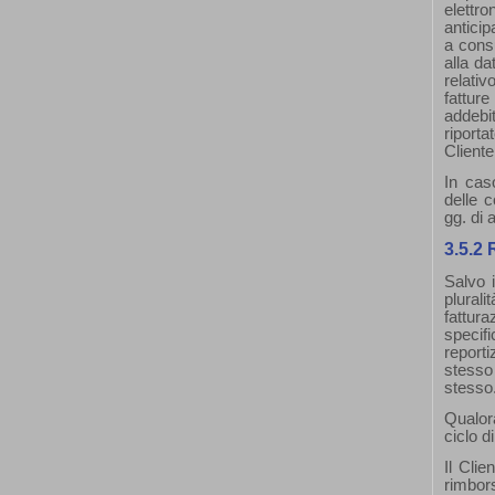
elettro
anticip
a consu
alla da
relativ
fattur
addebi
riport
Cliente
In cas
delle c
gg. di 
3.5.2 
Salvo i
plurali
fattura
specif
reporti
stesso
stesso
Qualor
ciclo di
Il Clie
rimbor