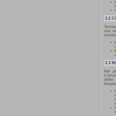
d
3.2
C
Tecnose
uno st
servizi
d
3.3
I
Nel pi
Comuni
diritt
traspar
a