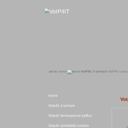
sei in:
home
VoIP4it: carta 
Home
Voi
VoIp4it: il servizio
VoIp4it: terminazione traffico
VoIp4it: portabilità numero