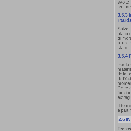
svolte
tentare
3.5.3
ritar
Salvo i
ritardo
di mora
a un i
stabili
3.5.4 
Per le 
materi
della 
dell’Au
moment
Co.re.
funzio
extragi
Il term
a parti
3.6
I
Tecnose