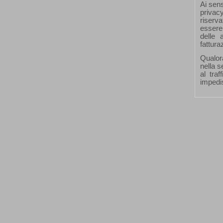
Ai sens
privacy
riserva
essere 
delle 
fattura
Qualora
nella s
al traf
impedis