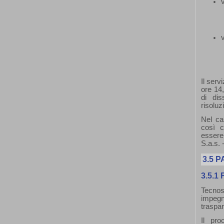
v
v
Il serv
ore 14
di dis
risoluz
Nel ca
così c
essere
S.a.s.
3.5
P
3.5.1
Tecnose
impegn
traspar
Il pro