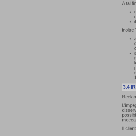
A tal f
inoltre
a
3.4
I
Reclam
L’impeg
disser
possibi
meccani
Il clie