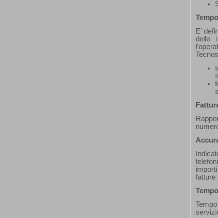
Tempo 
E’ defi
delle 
l’opera
Tecnose
Fattur
Rappor
numero
Accura
Indicat
telefon
import
fatture
Tempo 
Tempo c
servizi