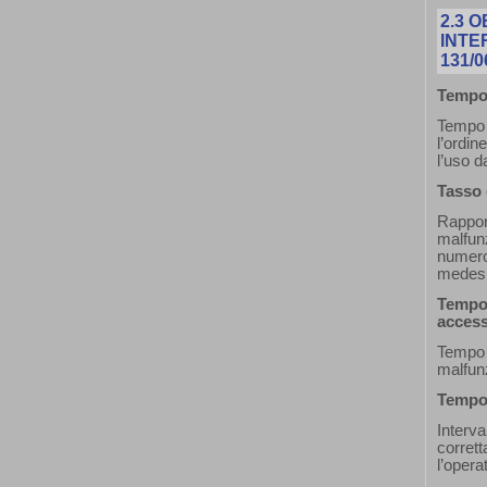
2.3
O
INTE
131/0
Tempo 
Tempo 
l’ordin
l’uso d
Tasso 
Rapport
malfun
numero
medesi
Tempo
access
Tempo 
malfunz
Tempo 
Inter
corrett
l’opera