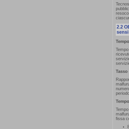
Tecnos
pubbli
resocon
ciascun
2.2
O
sensi
Tempo 
Tempo m
ricevut
servizi
servizi
Tasso 
Rapport
malfun
numero
periodo
Tempo 
Tempo 
malfun
fissa c