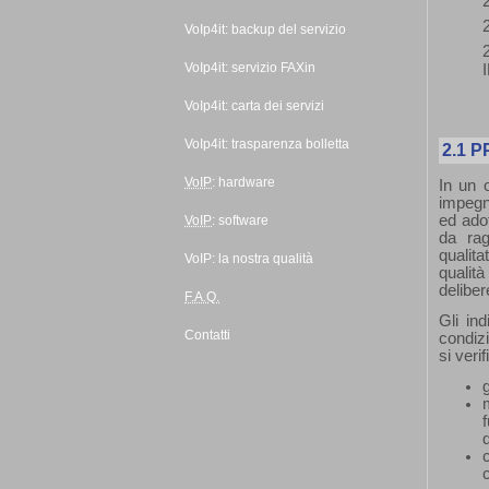
VoIp4it:
backup
del servizio
VoIp4it: servizio FAXin
VoIp4it: carta dei servizi
VoIp4it: trasparenza bolletta
2.1
P
VoIP
:
hardware
In un 
impegna
ed adot
VoIP
:
software
da rag
qualita
VoIP: la nostra qualità
qualit
deliber
F.A.Q.
Gli ind
Contatti
condizi
si verif
c