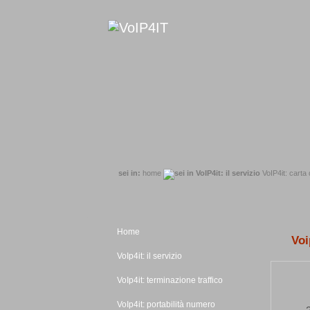
sei in:
home
VoIP4it: carta 
Home
Voi
VoIp4it: il servizio
VoIp4it: terminazione traffico
VoIp4it: portabilità numero